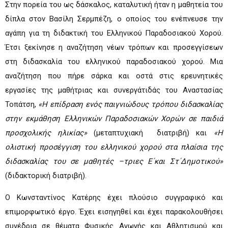
Στην πορεία του ως δάσκαλος, καταλυτική ήταν η μαθητεία του
δίπλα στον Βασίλη Σερμπέζη, ο οποίος του ενέπνευσε την
αγάπη για τη διδακτική του Ελληνικού Παραδοσιακού Χορού.
Έτσι ξεκίνησε η αναζήτηση νέων τρόπων και προσεγγίσεων
στη διδασκαλία του ελληνικού παραδοσιακού χορού. Μια
αναζήτηση που πήρε σάρκα και οστά στις ερευνητικές
εργασίες της μαθήτριας και συνεργάτιδάς του Αναστασίας
Τοπάτση,
«
Η επίδραση ενός παιγνιώδους τρόπου διδασκαλίας
στην εκμάθηση Ελληνικών Παραδοσιακών Χορών σε παιδιά
προσχολικής ηλικίας»
(μεταπτυχιακή διατριβή) και
«Η
ολιστική προσέγγιση του ελληνικού χορού στα πλαίσια της
διδασκαλίας του σε μαθητές –τριες Ε΄και Στ΄Δημοτικού»
(διδακτορική διατριβή).
Ο Κωνσταντίνος Κατέρης έχει πλούσιο συγγραφικό και
επιμορφωτικό έργο. Έχει εισηγηθεί και έχει παρακολουθήσει
συνέδρια σε θέματα Φυσικής Αγωγής και Αθλητισμού και