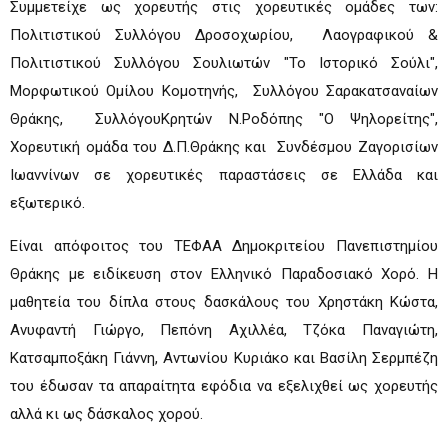
Συμμετείχε ως χορευτής στις χορευτικές ομάδες των:
Πολιτιστικού Συλλόγου Δροσοχωρίου, Λαογραφικού &
Πολιτιστικού Συλλόγου Σουλιωτών "Το Ιστορικό Σούλι",
Μορφωτικού Ομίλου Κομοτηνής, Συλλόγου Σαρακατσαναίων
Θράκης, ΣυλλόγουΚρητών Ν.Ροδόπης "Ο Ψηλορείτης",
Χορευτική ομάδα του Δ.Π.Θράκης και Συνδέσμου Ζαγορισίων
Ιωαννίνων σε χορευτικές παραστάσεις σε Ελλάδα και
εξωτερικό.
Είναι απόφοιτος του ΤΕΦΑΑ Δημοκριτείου Πανεπιστημίου
Θράκης με ειδίκευση στον Ελληνικό Παραδοσιακό Χορό. Η
μαθητεία του δίπλα στους δασκάλους του Χρηστάκη Κώστα,
Ανυφαντή Γιώργο, Πεπόνη Αχιλλέα, Τζόκα Παναγιώτη,
Κατσαμποξάκη Γιάννη, Αντωνίου Κυριάκο και Βασίλη Σερμπέζη
του έδωσαν τα απαραίτητα εφόδια να εξελιχθεί ως χορευτής
αλλά κι ως δάσκαλος χορού.