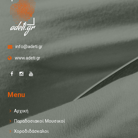
info@adeti.gr
www.adeti.gr
Menu
Αρχική
Παραδοσιακοί Μουσικοί
Χοροδιδάσκαλοι