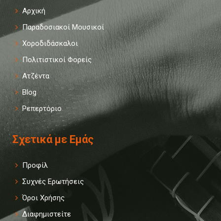
Αρχική
Παραδοσιακοί Μουσικοί
Χοροδιδάσκαλοι
Πολιτιστικοί Φορείς
Ατζέντα
Blog
Ρεπερτόριο
Σχετικά με Εμάς
Προφίλ
Συχνές Ερωτήσεις
Όροι Χρήσης
Διαφημιστείτε