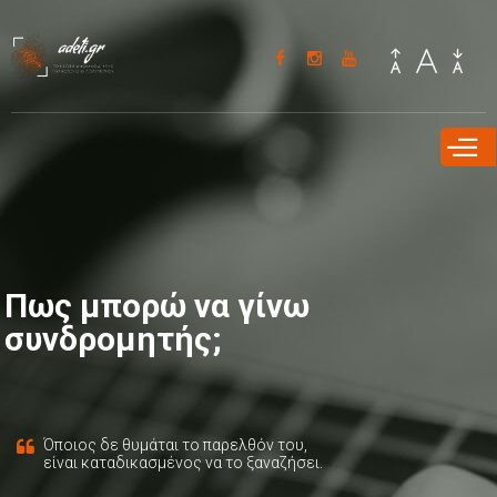
Παράκαμψη
προς το
κυρίως
περιεχόμενο
Πως μπορώ να γίνω
συνδρομητής;
Όποιος δε θυμάται το παρελθόν του,
είναι καταδικασμένος να το ξαναζήσει.