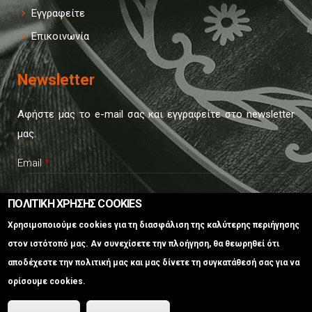
Εγγραφείτε
Επικοινωνία
Newsletter
Αφήστε μας το e-mail σας και εγγραφείτε στο newsletter
μας.
Email
*
ΠΟΛΙΤΙΚΗ ΧΡΗΣΗΣ COOKIES
CAPTCHA
Χρησιμοποιούμε cookies για τη διασφάλιση της καλύτερης περιήγησης
This
στον ιστότοπό μας. Αν συνεχίσετε την πλοήγηση, θα θεωρηθεί ότι
question is
αποδέχεστε την πολιτική μας και μας δίνετε τη συγκατάθεσή σας για να
for testing
ορίσουμε cookies.
whether or