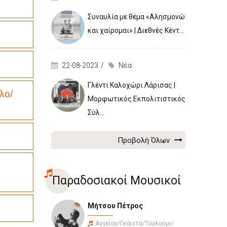
Συναυλία με θέμα «Αλησμονώ
και χαίρομαι» | Διεθνές Κέντ...
22-08-2023
Νέα
Γλέντι Καλοχώρι Λάρισας |
λο/
Μορφωτικός Εκπολιτιστικός
Σύλ...
Προβολή Όλων
Παραδοσιακοί Μουσικοί
Μήτσου Πέτρος
Αγγείον/Γκάιντα/Τουλούμι/