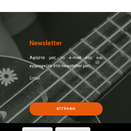
Newsletter
Αφήστε μας το e-mail σας και
εγγραφείτε στο newsletter μας.
Email
*
CAPTCHA
This
question is
for testing