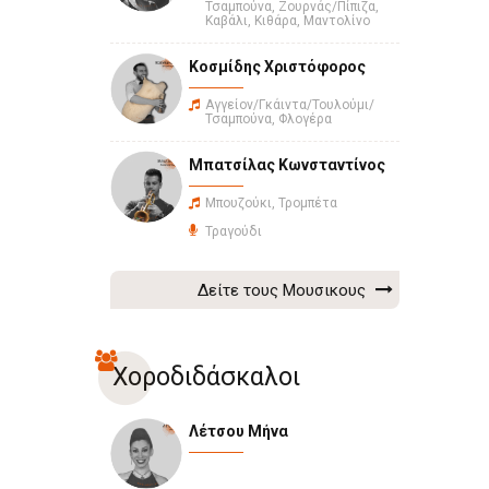
Τσαμπούνα, Ζουρνάς/Πίπιζα,
Καβάλι, Κιθάρα, Μαντολίνο
Κοσμίδης Χριστόφορος
Αγγείον/Γκάιντα/Τουλούμι/
Τσαμπούνα, Φλογέρα
Μπατσίλας Κωνσταντίνος
Μπουζούκι, Τρομπέτα
Τραγούδι
Δείτε τους Μουσικους
Χοροδιδάσκαλοι
Λέτσου Μήνα