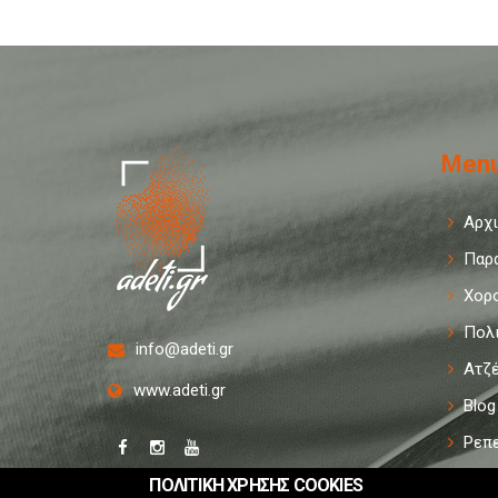
Men
Αρχ
Παρ
Χορ
Πολι
info@adeti.gr
Ατζ
www.adeti.gr
Blog
Ρεπ
ΠΟΛΙΤΙΚΗ ΧΡΗΣΗΣ COOKIES