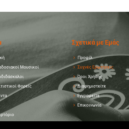
u
Σχετικά με Εμάς
ική
Προφίλ
αδοσιακοί Μουσικοί
Συχνές Ερωτήσεις
οδιδάσκαλοι
Όροι Χρήσης
τιστικοί Φορείς
Διαφημιστείτε
έντα
Εγγραφείτε
Επικοινωνία
ερτόριο