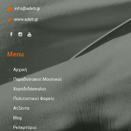
info@adeti.gr
www.adeti.gr
Menu
Αρχική
Παραδοσιακοί Μουσικοί
Χοροδιδάσκαλοι
Πολιτιστικοί Φορείς
Ατζέντα
Blog
Ρεπερτόριο