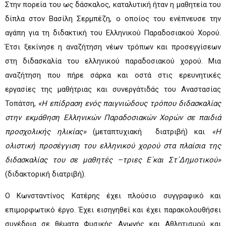
Στην πορεία του ως δάσκαλος, καταλυτική ήταν η μαθητεία του
δίπλα στον Βασίλη Σερμπέζη, ο οποίος του ενέπνευσε την
αγάπη για τη διδακτική του Ελληνικού Παραδοσιακού Χορού.
Έτσι ξεκίνησε η αναζήτηση νέων τρόπων και προσεγγίσεων
στη διδασκαλία του ελληνικού παραδοσιακού χορού. Μια
αναζήτηση που πήρε σάρκα και οστά στις ερευνητικές
εργασίες της μαθήτριας και συνεργάτιδάς του Αναστασίας
Τοπάτση,
«
Η επίδραση ενός παιγνιώδους τρόπου διδασκαλίας
στην εκμάθηση Ελληνικών Παραδοσιακών Χορών σε παιδιά
προσχολικής ηλικίας»
(μεταπτυχιακή διατριβή) και
«Η
ολιστική προσέγγιση του ελληνικού χορού στα πλαίσια της
διδασκαλίας του σε μαθητές –τριες Ε΄και Στ΄Δημοτικού»
(διδακτορική διατριβή).
Ο Κωνσταντίνος Κατέρης έχει πλούσιο συγγραφικό και
επιμορφωτικό έργο. Έχει εισηγηθεί και έχει παρακολουθήσει
συνέδρια σε θέματα Φυσικής Αγωγής και Αθλητισμού και