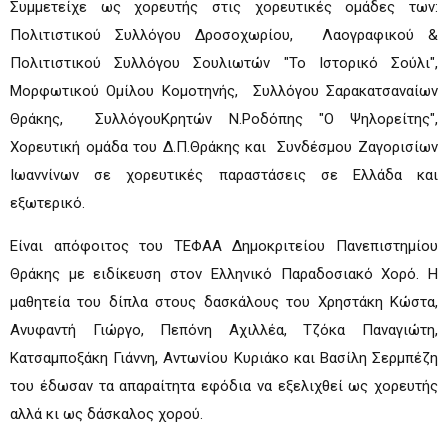
Συμμετείχε ως χορευτής στις χορευτικές ομάδες των:
Πολιτιστικού Συλλόγου Δροσοχωρίου, Λαογραφικού &
Πολιτιστικού Συλλόγου Σουλιωτών "Το Ιστορικό Σούλι",
Μορφωτικού Ομίλου Κομοτηνής, Συλλόγου Σαρακατσαναίων
Θράκης, ΣυλλόγουΚρητών Ν.Ροδόπης "Ο Ψηλορείτης",
Χορευτική ομάδα του Δ.Π.Θράκης και Συνδέσμου Ζαγορισίων
Ιωαννίνων σε χορευτικές παραστάσεις σε Ελλάδα και
εξωτερικό.
Είναι απόφοιτος του ΤΕΦΑΑ Δημοκριτείου Πανεπιστημίου
Θράκης με ειδίκευση στον Ελληνικό Παραδοσιακό Χορό. Η
μαθητεία του δίπλα στους δασκάλους του Χρηστάκη Κώστα,
Ανυφαντή Γιώργο, Πεπόνη Αχιλλέα, Τζόκα Παναγιώτη,
Κατσαμποξάκη Γιάννη, Αντωνίου Κυριάκο και Βασίλη Σερμπέζη
του έδωσαν τα απαραίτητα εφόδια να εξελιχθεί ως χορευτής
αλλά κι ως δάσκαλος χορού.