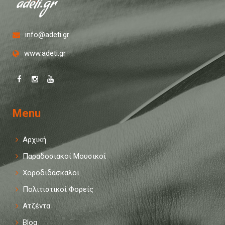
info@adeti.gr
www.adeti.gr
Menu
Αρχική
Παραδοσιακοί Μουσικοί
Χοροδιδάσκαλοι
Πολιτιστικοί Φορείς
Ατζέντα
Blog