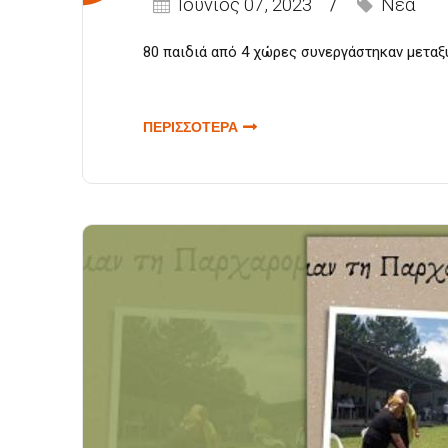
Ιούνιος 07, 2023
Νέα
80 παιδιά από 4 χώρες συνεργάστηκαν μεταξ
ΠΕΡΙΣΣΟΤΕΡΑ
ΓΙΑ
ΥΦΑΙΝΟΝΤΑΣ
ΙΣΤΟΡΙΕΣ
ΣΤΟ
ΙΣΤΟΡΙΚΟ
ΚΑΙ
ΛΑΟΓΡΑΦΙΚΟ
ΜΟΥΣΕΙΟ
ΤΗΣ ΞΑΝΘΗΣ