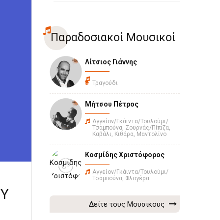
Παραδοσιακοί Μουσικοί
Λίτσιος Γιάννης
Τραγούδι
Μήτσου Πέτρος
Αγγείον/Γκάιντα/Τουλούμι/
Τσαμπούνα, Ζουρνάς/Πίπιζα,
Καβάλι, Κιθάρα, Μαντολίνο
Κοσμίδης Χριστόφορος
Αγγείον/Γκάιντα/Τουλούμι/
Τσαμπούνα, Φλογέρα
ΟΥ
Δείτε τους Μουσικους