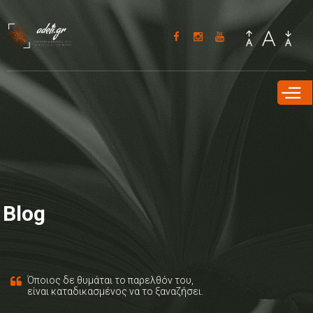
Παράκαμψη
προς το
κυρίως
περιεχόμενο
Blog
Όποιος δε θυμάται το παρελθόν του,
είναι καταδικασμένος να το ξαναζήσει.