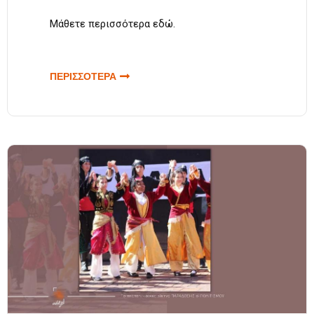
Μάθετε περισσότερα
εδώ
.
ΠΕΡΙΣΣΟΤΕΡΑ
ΓΙΑ
«ΦΙΛΟΤΕΧΝΩΝΤΑΣ
ΤΗΝ ΕΛΛΑΔΑ 2023»:
ΜΟΥΣΙΚΟΧΟΡΕΥΤΙΚΗ
ΠΑΡΑΣΤΑΣΗ ΑΠΟ
ΤΟΥΣ
«ΦΙΛΟΤΕΧΝΕΣ» | 29
ΜΑΪΟΥ 2023