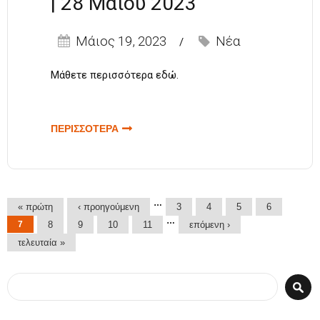
| 28 Μαΐου 2023
Μάιος 19, 2023
Νέα
Μάθετε περισσότερα
εδώ
.
ΠΕΡΙΣΣΟΤΕΡΑ
ΓΙΑ ΘΕΑΤΡΙΚΗ
ΠΑΡΑΣΤΑΣΗ ''
LA CÂSHIARI -
ΣΤΟ
ΤΥΡΟΚΟΜΕΙΟ''
Σελίδες
…
« πρώτη
‹ προηγούμενη
ΑΠΟ ΤΟΝ
3
4
5
6
…
ΣΥΛΛΟΓΟ
7
8
9
10
11
επόμενη ›
ΒΛΑΧΩΝ
τελευταία »
ΒΕΡΟΙΑΣ | 28
ΜΑΪΟΥ 2023
Φόρμα αναζήτησης
Αναζήτηση