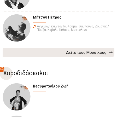
Μήτσου Πέτρος
Αγγείον/Γκάιντα/Τουλούμι/Τσαμπούνα, Ζουρνάς/
Πίπιζα, Καβάλι, Κιθάρα, Μαντολίνο
Δείτε τους Μουσικους
Χοροδιδάσκαλοι
Βεσυροπούλου Ζωή