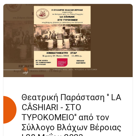
ΣΩΜΑΤΕΙΟΥ
ΠΑΝΑΓΙΑΣ
ΣΟΥΜΕΛΑ
ΔΗΜΟΥ
ΘΕΡΜΗΣ
ΣΥΜΜΕΤΕΙΧΕ
ΣΤΗΝ
ΕΚΔΗΛΩΣΗ
“MOMMAY
FESTIVAL”
Θεατρική Παράσταση '' LA
CÂSHIARI - ΣΤΟ
ΤΥΡΟΚΟΜΕΙΟ'' από τον
Σύλλογο Βλάχων Βέροιας