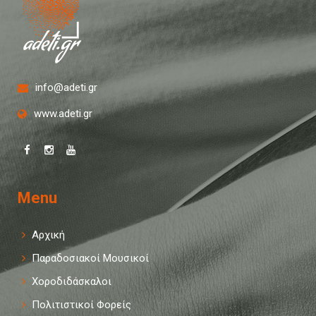
info@adeti.gr
www.adeti.gr
Menu
Αρχική
Παραδοσιακοί Μουσικοί
Χοροδιδάσκαλοι
Πολιτιστικοί Φορείς